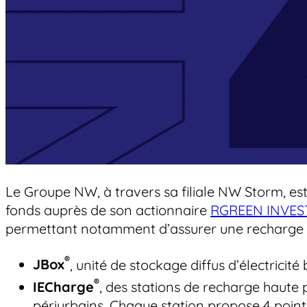
Groupe
Pologne
Contact
Le Groupe NW, à travers sa filiale NW Storm, est
fonds auprès de son actionnaire
RGREEN INVES
permettant notamment d’assurer une recharge hau
®
JBox
, unité de stockage diffus d’électricité 
®
IECharge
, des stations de recharge haute 
périurbains. Chaque station propose 4 poin