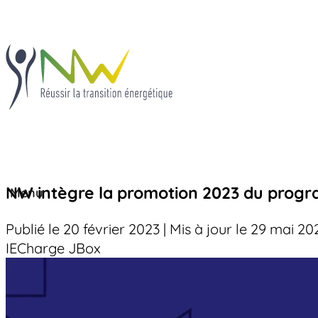
Fermer
NW intègre la promotion 2023 du progr
Menu
Solutions
Solutions
Publié le 20 février 2023
|
Mis à jour le 29 mai 20
®
IECharge
JBox
JBox
®
JBox
®
IECharge
Savoir-faire
®
OhmBox
®
IECharge
®