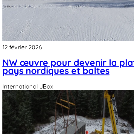
12 février 2026
NW œuvre pour devenir la pla
pays nordiques et baltes
International
JBox