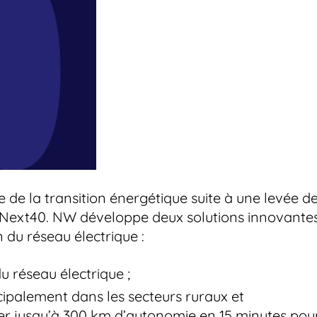
 de la transition énergétique suite à une levée d
h Next40. NW développe deux solutions innovante
du réseau électrique :
 du réseau électrique ;
cipalement dans les secteurs ruraux et
ger jusqu’à 300 km d’autonomie en 15 minutes pou