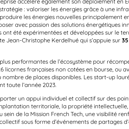
reprise accélère également son déploiement en 
atégie : valoriser les énergies grâce à une infra
, produire les énergies nouvelles principalement e
roposer avec passion des solutions énergétiques in
ns ont été expérimentées et développées sur le te
nte Jean-Christophe Kerdelhué qui s’appuie sur
35
s plus performantes de l’écosystème pour récompen
des 26 licornes françaises non cotées en bourse, ou 
du nombre de places disponibles. Les start-up la
t toute l’année 2023.
rter un appui individuel et collectif sur des poi
mplantation territoriale, la propriété intellectuell
 sein de la Mission French Tech, une visibilité r
llectif sous forme d’événements de partages d’ex