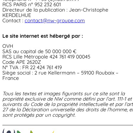
Implantations
de projet
RCS PARIS n° 952 232 601
Les produits
Directeur de la publication : Jean-Christophe
Les produits
La tech et les opérations marché
®
TIEBox
France
KERDELHUE
Implantations
Contact :
contact@nw-groupe.com
France
Actualité
La tech et les opérations marché
®
Finlande
Finlande
TIECharge
Suède
Le site internet est hébergé par :
Italie
Suède
Texas
OVH
Japon
Groupe
SAS au capital de 50 000 000 €
Allemagne
Italie
RCS Lille Métropole 424 761 419 00045
Pologne
Code APE 2620Z
Actualité
N° TVA : FR 22 424 761 419
Texas
Groupe
Siège social : 2 rue Kellermann – 59100 Roubaix –
Français
France
Japon
Contact
EN -English
Tous les textes et images figurants sur ce site sont la
Contact
Allemagne
propriété exclusive de NW comme défini par l’art. 111-1 et
suivants du Code de la propriété intellectuelle et par l’art
27 de la Déclaration universelle des droits de l’homme, e
Pologne
sont protégés par un copyright.