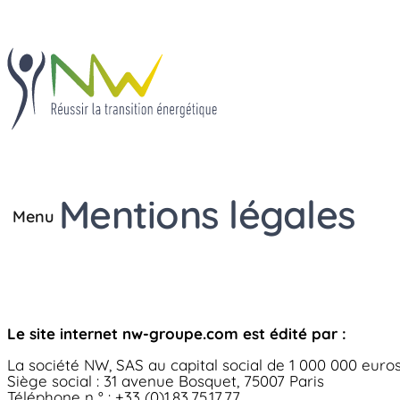
Mentions légales
Fermer
Menu
Solutions
Solutions
®
JBox
®
IECharge
®
JBox
®
OhmBox
Savoir-faire
®
Le site internet nw-groupe.com est édité par :
TIEBox
®
IECharge
®
TIECharge
La société NW, SAS au capital social de 1 000 000 euros
Le développement
Savoir-faire
Siège social : 31 avenue Bosquet, 75007 Paris
Le développement
®
de projet
OhmBox
Téléphone n ° : +33 (0)1.83.75.17.77