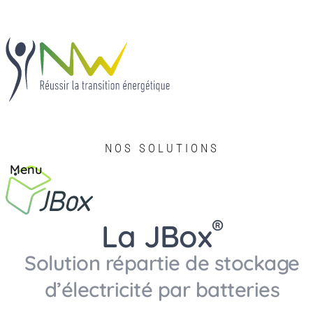
NOS SOLUTIONS
Fermer
Menu
Solutions
Solutions
®
JBox
®
La JBox
®
IECharge
®
JBox
®
OhmBox
Savoir-faire
Solution répartie de stockage
®
TIEBox
®
IECharge
®
TIECharge
d’électricité par batteries
Le développement
Savoir-faire
Le développement
®
de projet
OhmBox